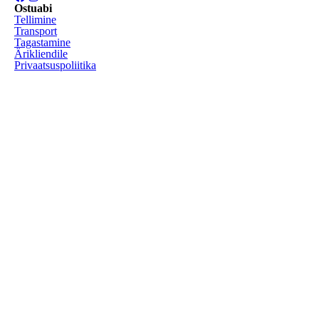
Ostuabi
Tellimine
Transport
Tagastamine
Ärikliendile
Privaatsuspoliitika