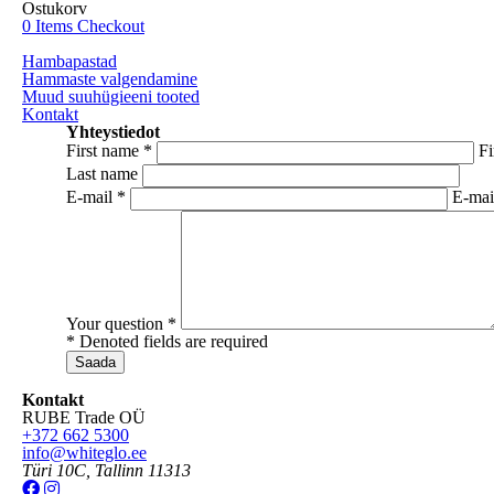
Ostukorv
0
Items
Checkout
Hambapastad
Hammaste valgendamine
Muud suuhügieeni tooted
Kontakt
Yhteystiedot
First name
*
Fi
Last name
E-mail
*
E-mail
Your question
*
* Denoted fields are required
Kontakt
RUBE Trade OÜ
+372 662 5300
info@whiteglo.ee
Türi 10C, Tallinn 11313